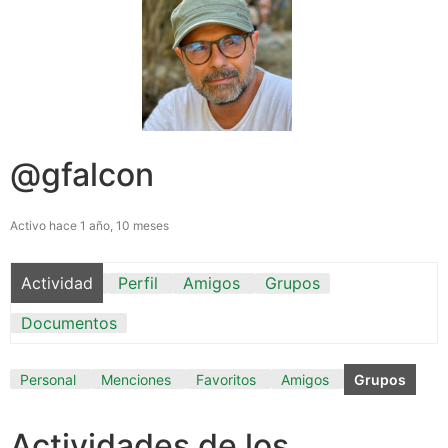
@gfalcon
Activo hace 1 año, 10 meses
Actividad
Perfil
Amigos
Grupos
Documentos
Personal
Menciones
Favoritos
Amigos
Grupos
Actividades de los