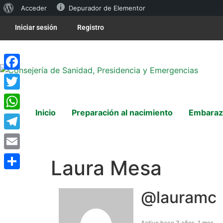
Acceder
Depurador de Elementor
Iniciar sesión
Registro
Facebook
Twitter
Inicio
Preparación al nacimiento
Embaraz
WhatsApp
Telegram
Email
Laura Mesa
Compartir
@lauramc
Activo hace 3 años, 1 mes