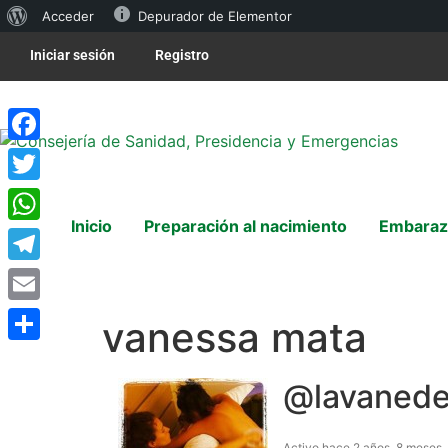
Acceder
Depurador de Elementor
Iniciar sesión
Registro
Facebook
Twitter
Inicio
Preparación al nacimiento
Embaraz
WhatsApp
Telegram
Email
vanessa mata
Compartir
@lavanede
Activo hace 2 años, 8 meses