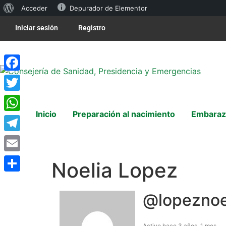
Acceder
Depurador de Elementor
Iniciar sesión
Registro
Facebook
Twitter
Inicio
Preparación al nacimiento
Embaraz
WhatsApp
Telegram
Email
Noelia Lopez
Compartir
@lopeznoe
Activo hace 3 años, 1 mes