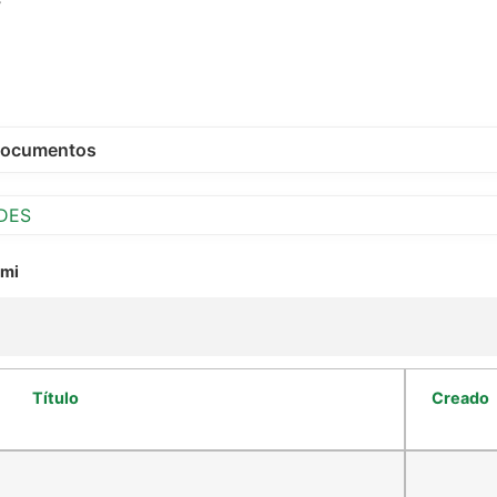
ocumentos
RDES
 mi
Título
Creado