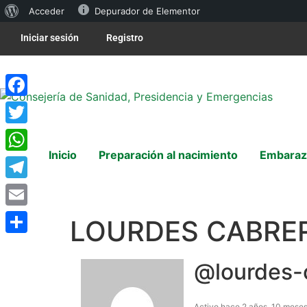
Acceder
Depurador de Elementor
Iniciar sesión
Registro
Facebook
Twitter
Inicio
Preparación al nacimiento
Embaraz
WhatsApp
Telegram
Email
LOURDES CABRE
Compartir
@lourdes-
Activo hace 2 años, 10 mese