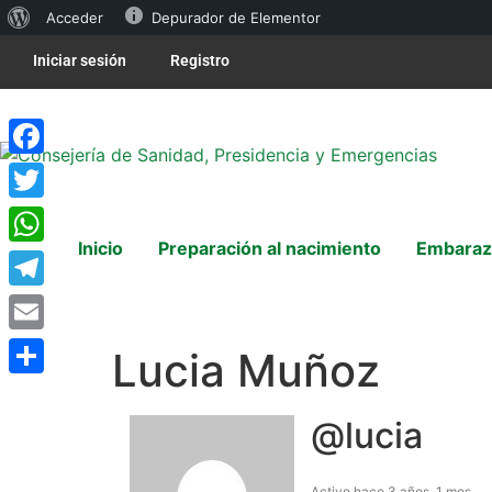
Acceder
Depurador de Elementor
Iniciar sesión
Registro
Facebook
Twitter
Inicio
Preparación al nacimiento
Embaraz
WhatsApp
Telegram
Email
Lucia Muñoz
Compartir
@lucia
Activo hace 3 años, 1 mes