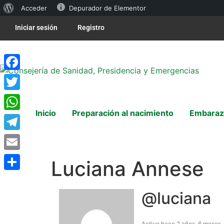
Acceder
Depurador de Elementor
Iniciar sesión
Registro
Facebook
Twitter
Inicio
Preparación al nacimiento
Embaraz
WhatsApp
Telegram
Email
Luciana Annese
Compartir
@luciana
Activo hace 2 años, 6 meses