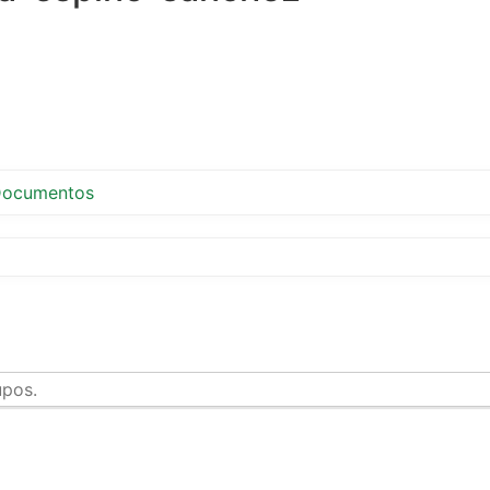
ocumentos
upos.
tir