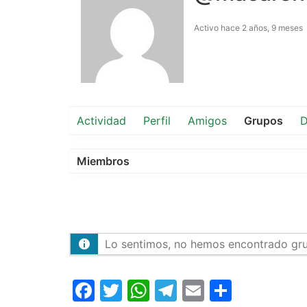
Activo hace 2 años, 9 meses
Actividad
Perfil
Amigos
Grupos
D
Miembros
Lo sentimos, no hemos encontrado gr
Facebook
Twitter
WhatsApp
Telegram
Email
Compar