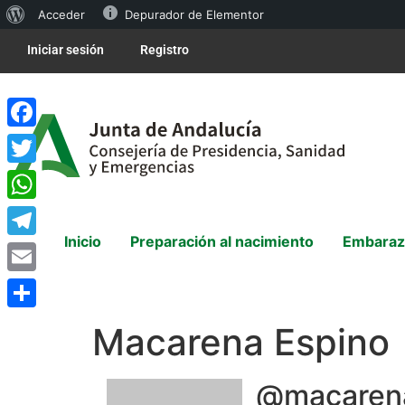
Acceder
Depurador de Elementor
Iniciar sesión
Registro
Facebook
Twitter
WhatsApp
Inicio
Preparación al nacimiento
Embaraz
Telegram
Email
Compartir
Macarena Espino
@macarena