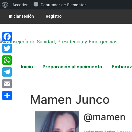
Acceder
Depurador de Elementor
Iniciar sesión
Registro
Facebook
Twitter
Inicio
Preparación al nacimiento
Embaraz
WhatsApp
Telegram
Email
Mamen Junco
Compartir
@mamen
Activo hace 2 años, 6 meses