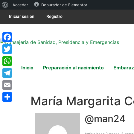
Acceder
Depurador de Elementor
Iniciar sesión
Registro
Facebook
Twitter
Inicio
Preparación al nacimiento
Embaraz
WhatsApp
Telegram
Email
María Margarita C
Compartir
@man24
Activo hace 2 meses, 3 sema