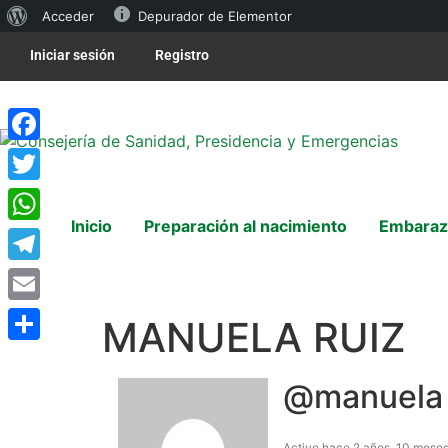
Acceder
Depurador de Elementor
Iniciar sesión
Registro
Facebook
Twitter
Inicio
Preparación al nacimiento
Embaraz
WhatsApp
Telegram
Email
MANUELA RUIZ
Compartir
@manuela
Activo hace 2 años, 10 mese