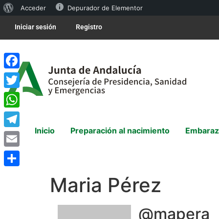
Acceder
Depurador de Elementor
Iniciar sesión
Registro
Facebook
Twitter
WhatsApp
Inicio
Preparación al nacimiento
Embaraz
Telegram
Email
Compartir
Maria Pérez
@mapera