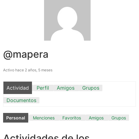
@mapera
Activo hace 2 años, 5 meses
Actividad
Perfil
Amigos
Grupos
Documentos
Personal
Menciones
Favoritos
Amigos
Grupos
Actividades de los