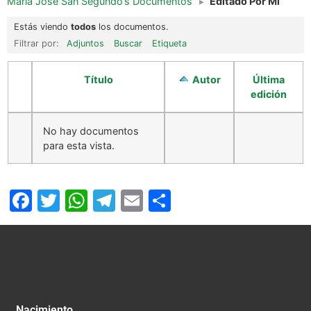
María José San Segundo’s Documentos
▸
Editado Por Mi
Estás viendo
todos
los documentos.
Filtrar por:
Adjuntos
Buscar
Etiqueta
Título
Autor
Última
edición
No hay documentos
para esta vista.
Facebook
Twitter
WhatsApp
Telegram
Email
Compartir
Nacimiento