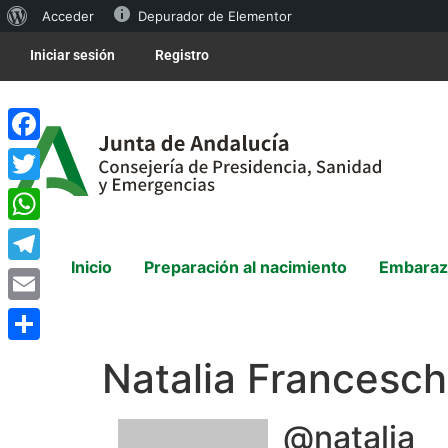
Acceder
Depurador de Elementor
Iniciar sesión
Registro
Facebook
Twitter
WhatsApp
Inicio
Preparación al nacimiento
Embaraz
Telegram
Email
Compartir
Natalia Francesch
@natalia