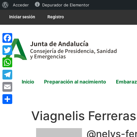
Acceder
Depurador de Elementor
Iniciar sesión
Registro
Facebook
Twitter
WhatsApp
Inicio
Preparación al nacimiento
Embaraz
Telegram
Email
Compartir
Viagnelis Ferreras
@nelys-fer