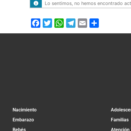
Lo sentimos, no hemos encontrado activ
Facebook
Twitter
WhatsApp
Telegram
Email
Compar
Nacimiento
Adolesce
Embarazo
Familias
Bebés
Atención