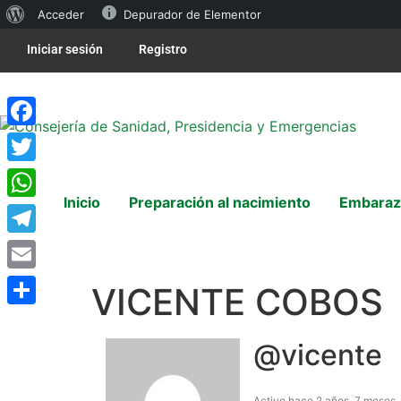
Acceder
Depurador de Elementor
Iniciar sesión
Registro
Facebook
Twitter
Inicio
Preparación al nacimiento
Embaraz
WhatsApp
Telegram
Email
VICENTE COBOS
Compartir
@vicente
Activo hace 2 años, 7 meses