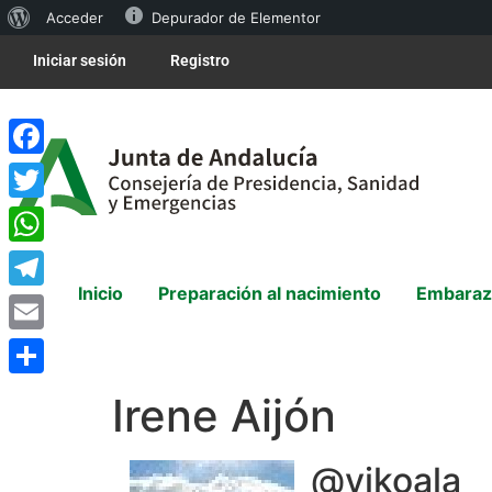
Acceder
Depurador de Elementor
Iniciar sesión
Registro
Facebook
Twitter
WhatsApp
Inicio
Preparación al nacimiento
Embaraz
Telegram
Email
Compartir
Irene Aijón
@yikoala