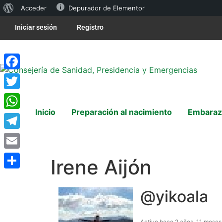
Acceder
Depurador de Elementor
Iniciar sesión
Registro
Facebook
Twitter
Inicio
Preparación al nacimiento
Embaraz
WhatsApp
Telegram
Email
Irene Aijón
Compartir
@yikoala
Activo hace 2 años, 11 meses