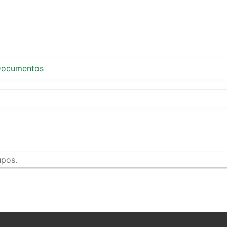
ocumentos
upos.
tir