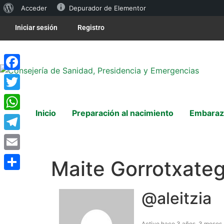
Acceder
Depurador de Elementor
Iniciar sesión
Registro
Facebook
Twitter
Inicio
Preparación al nacimiento
Embaraz
WhatsApp
Telegram
Email
Maite Gorrotxateg
Compartir
@aleitzia
Activo hace 3 años, 3 meses