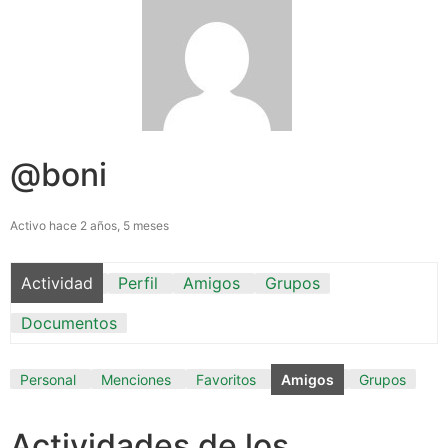
@boni
Activo hace 2 años, 5 meses
Actividad
Perfil
Amigos
Grupos
Documentos
Personal
Menciones
Favoritos
Amigos
Grupos
Actividades de los