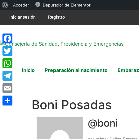
Acceder
Depurador de Elementor
Iniciar sesión
Registro
Facebook
Twitter
Inicio
Preparación al nacimiento
Embaraz
WhatsApp
Telegram
Email
Boni Posadas
Compartir
@boni
Activo hace 2 años, 5 meses