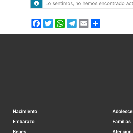
Lo sentimos, no hemos encontrado activ
Facebook
Twitter
WhatsApp
Telegram
Email
Compar
Nacimiento
Adolesce
Embarazo
Familias
Bebés
Atención