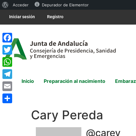
Acceder
Depurador de Elementor
Iniciar sesión
Registro
Facebook
Twitter
WhatsApp
Inicio
Preparación al nacimiento
Embaraz
Telegram
Email
Compartir
Cary Pereda
@carey