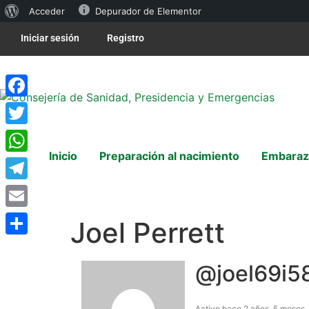
Acceder
Depurador de Elementor
Iniciar sesión
Registro
Facebook
Twitter
Inicio
Preparación al nacimiento
Embaraz
WhatsApp
Telegram
Email
Joel Perrett
Compartir
@joel69i5
Activo hace 2 años, 5 meses