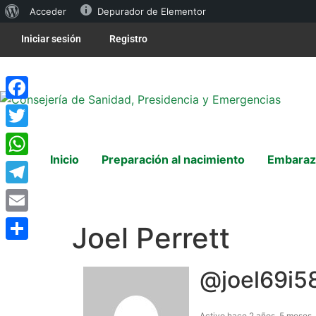
Acceder
Depurador de Elementor
Iniciar sesión
Registro
Facebook
Twitter
Inicio
Preparación al nacimiento
Embaraz
WhatsApp
Telegram
Email
Joel Perrett
Compartir
@joel69i5
Activo hace 2 años, 5 meses