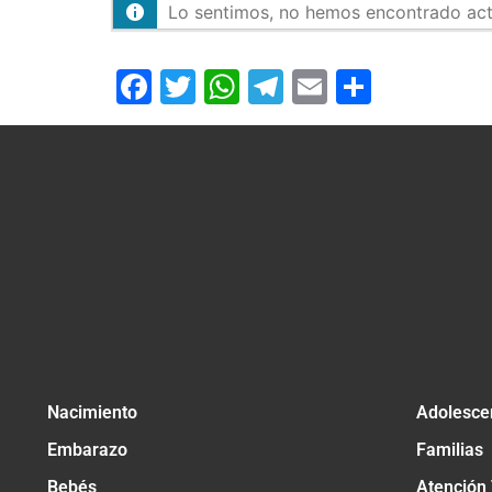
Lo sentimos, no hemos encontrado activ
Facebook
Twitter
WhatsApp
Telegram
Email
Compar
Nacimiento
Adolesce
Embarazo
Familias
Bebés
Atención