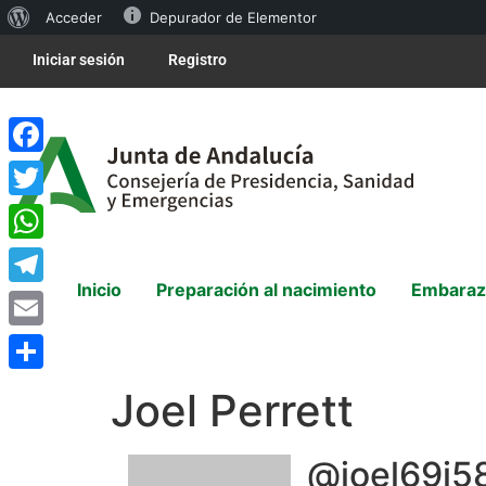
Acceder
Depurador de Elementor
Iniciar sesión
Registro
Facebook
Twitter
WhatsApp
Inicio
Preparación al nacimiento
Embaraz
Telegram
Email
Compartir
Joel Perrett
@joel69i5