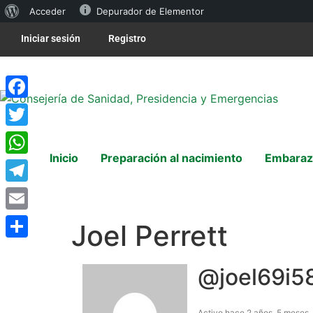
Acceder
Depurador de Elementor
Iniciar sesión
Registro
Facebook
Twitter
Inicio
Preparación al nacimiento
Embaraz
WhatsApp
Telegram
Email
Joel Perrett
Compartir
@joel69i5
Activo hace 2 años, 5 meses