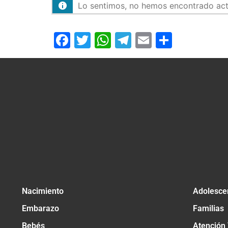
Lo sentimos, no hemos encontrado activ
Facebook
Twitter
WhatsApp
Telegram
Email
Compar
Nacimiento
Adolesce
Embarazo
Familias
Bebés
Atención