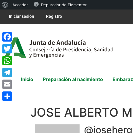
Acceder
Depurador de Elementor
Iniciar sesión
Registro
Facebook
Twitter
WhatsApp
Inicio
Preparación al nacimiento
Embaraz
Telegram
Email
Compartir
JOSE ALBERTO 
@joseherg