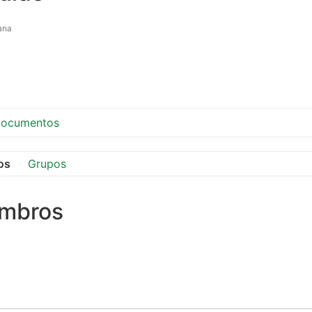
ana
ocumentos
os
Grupos
embros