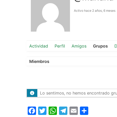
Activo hace 2 años, 6 meses
Actividad
Perfil
Amigos
Grupos
D
Miembros
Lo sentimos, no hemos encontrado gr
Facebook
Twitter
WhatsApp
Telegram
Email
Compar