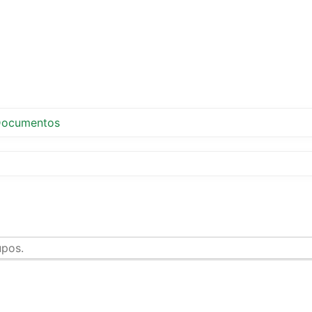
ocumentos
upos.
tir