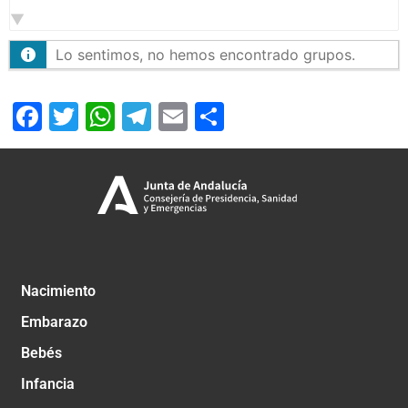
por:
Lo sentimos, no hemos encontrado grupos.
Facebook
Twitter
WhatsApp
Telegram
Email
Compartir
Nacimiento
Embarazo
Bebés
Infancia