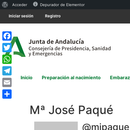
Acceder
Depurador de Elementor
Iniciar sesión
Registro
Facebook
Twitter
WhatsApp
Inicio
Preparación al nacimiento
Embaraz
Telegram
Email
Compartir
Mª José Paqué
@mjpaque