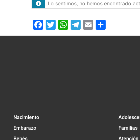
Lo sentimos, no hemos encontrado activ
Facebook
Twitter
WhatsApp
Telegram
Email
Compar
Nacimiento
Adolesce
Embarazo
Familias
Bebés
Atención