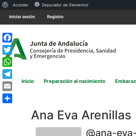
Acceder
Depurador de Elementor
Iniciar sesión
Registro
Facebook
Twitter
WhatsApp
Inicio
Preparación al nacimiento
Embaraz
Telegram
Email
Compartir
Ana Eva Arenillas
@ana-eva-a