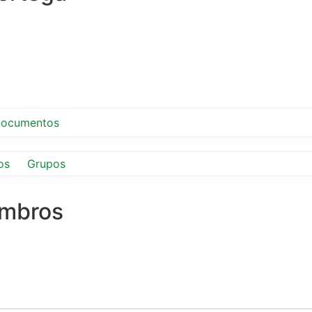
ocumentos
os
Grupos
embros