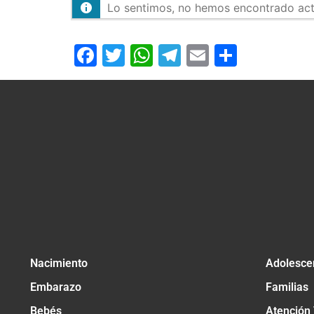
Lo sentimos, no hemos encontrado activ
Facebook
Twitter
WhatsApp
Telegram
Email
Compar
Nacimiento
Adolesce
Embarazo
Familias
Bebés
Atención