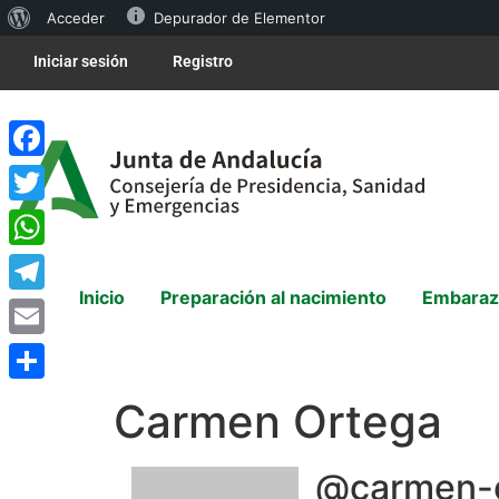
Acceder
Depurador de Elementor
Iniciar sesión
Registro
Facebook
Twitter
WhatsApp
Inicio
Preparación al nacimiento
Embaraz
Telegram
Email
Compartir
Carmen Ortega
@carmen-