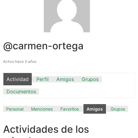
@carmen-ortega
Activo hace 3 años
Actividad
Perfil
Amigos
Grupos
Documentos
Personal
Menciones
Favoritos
Amigos
Grupos
Actividades de los