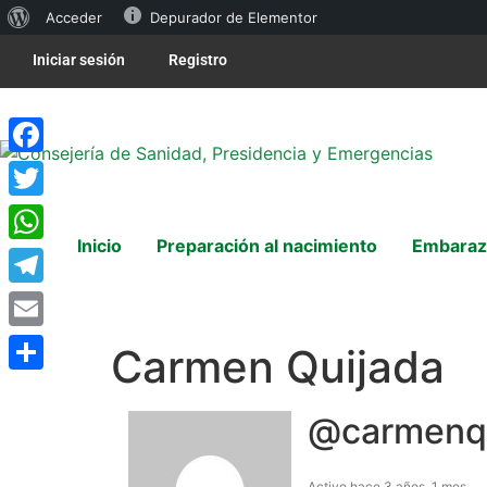
Acceder
Depurador de Elementor
Iniciar sesión
Registro
Facebook
Twitter
Inicio
Preparación al nacimiento
Embaraz
WhatsApp
Telegram
Email
Carmen Quijada
Compartir
@carmenqu
Activo hace 3 años, 1 mes