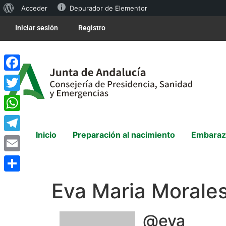
Acceder
Depurador de Elementor
Iniciar sesión
Registro
Facebook
Twitter
WhatsApp
Inicio
Preparación al nacimiento
Embaraz
Telegram
Email
Compartir
Eva Maria Morale
@eva