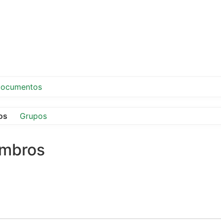
ocumentos
os
Grupos
embros