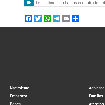
Lo sentimos, no hemos encontrado activ
Facebook
Twitter
WhatsApp
Telegram
Email
Compar
Nacimiento
Adolesce
Embarazo
Familias
Bebés
Atención