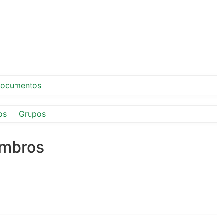
s
ocumentos
os
Grupos
embros