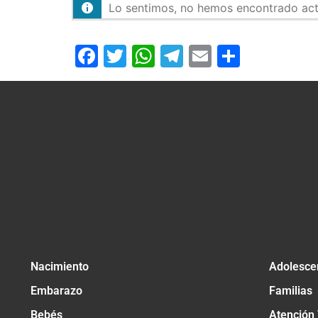
Lo sentimos, no hemos encontrado activ
Facebook
Twitter
WhatsApp
Telegram
Email
Compar
Nacimiento
Adolesce
Embarazo
Familias
Bebés
Atención