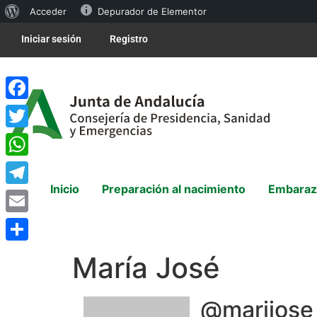
Acceder
Depurador de Elementor
Iniciar sesión
Registro
Facebook
Twitter
WhatsApp
Inicio
Preparación al nacimiento
Embaraz
Telegram
Email
Compartir
María José
@marijose