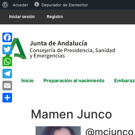
Acceder
Depurador de Elementor
Iniciar sesión
Registro
Facebook
Twitter
WhatsApp
Inicio
Preparación al nacimiento
Embaraz
Telegram
Email
Compartir
Mamen Junco
@mcjunco