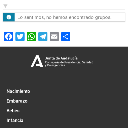
por:
Lo sentimos, no hemos encontrado grupos.
Facebook
Twitter
WhatsApp
Telegram
Email
Compartir
Nacimiento
Embarazo
Bebés
Infancia